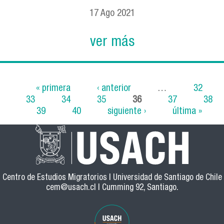
17
Ago
2021
ver más
« primera
‹ anterior
…
32
33
34
35
36
37
38
Páginas
39
40
siguiente ›
última »
Centro de Estudios Migratorios | Universidad de Santiago de Chile
cem@usach.cl
| Cumming 92, Santiago.