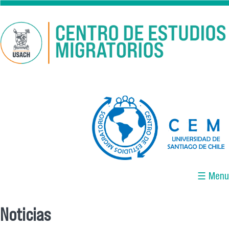
Pasar al contenido principal
logo-cem-final.jpg
☰ Menu
Noticias