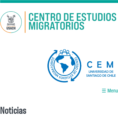
Pasar al contenido principal
logo-cem-final.jpg
☰ Menu
Noticias