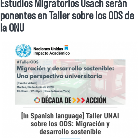
Se encuentra usted aquí
Estudios Migratorios Usach serán
ponentes en Taller sobre los ODS de
la ONU