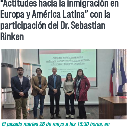
Se encuentra usted aquí
“Actitudes hacia la inmigración en
Europa y América Latina” con la
participación del Dr. Sebastian
Rinken
El pasado martes 26 de mayo a las 15:30 horas, en