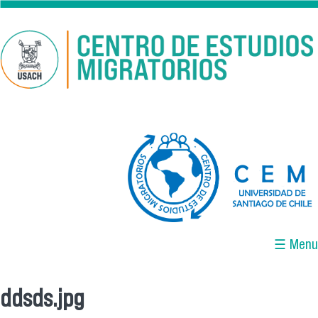
Pasar al contenido principal
logo-cem-final.jpg
☰ Menu
ddsds.jpg